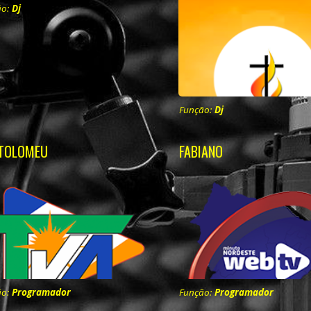
ão:
Dj
Função:
Dj
TOLOMEU
FABIANO
ão:
Programador
Função:
Programador