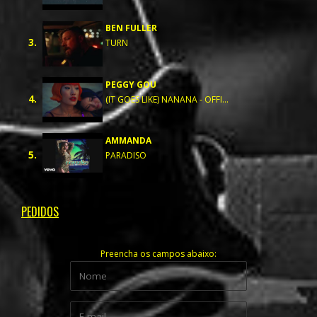
BEN FULLER
3.
TURN
PEGGY GOU
4.
(IT GOES LIKE) NANANA - OFFI...
AMMANDA
5.
PARADISO
PEDIDOS
Preencha os campos abaixo: