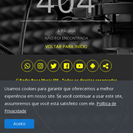
404
A PÁGINA
NÃO FOI ENCONTRADA
VOLTAR PARA INÍCIO
©
Radio Roça Music FM
- Todos os direitos reservados
Pensado e Desenvolvido por:
Usamos cookies para garantir que oferecemos a melhor
experiência em nosso site. Se você continuar a usar este site,
assumiremos que você está satisfeito com ele.
Política de
Privacidade
Aceito